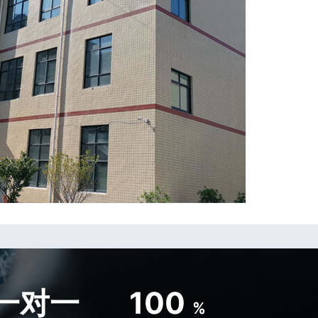
一对一
100
%