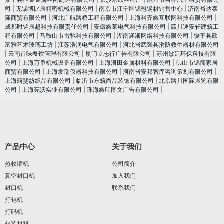
司
|
无锡博比辰精密机械有限公司
|
南京市江宁区锦冠钢材销售中心
|
济南裕达泰
隆商贸有限公司
|
河北广航路桥工程有限公司
|
上海科齐鑫互联网科技有限公司
|
成都时铭辰越科技有限责任公司
|
安徽鑫莱电气科技有限公司
|
四川速安轩建筑工
程有限公司
|
马鞍山市雷驰科技有限公司
|
湖南涵淅网络科技有限公司
|
饶平县欧
富雅艺术玻璃工坊
|
江苏浩润电⽓有限公司
|
河北省武强县消防救生器材有限公司
|
云南首味餐饮管理有限公司
|
厦门立志行广告有限公司
|
苏州敏廷环保科技有限
公司
|
上海万阜机械设备有限公司
|
上海浪田金属材料有限公司
|
佛山市锦简家居
商贸有限公司
|
上海发瑞仪器科技有限公司
|
河南省安邦智库咨询策划有限公司
|
上海露斐纺织品有限公司
|
临沂市东筑尚品装饰有限公司
|
北京路川国际展览有限
公司
|
上海亮沃实业有限公司
|
珠海鑫印图文广告有限公司
|
产品中心
关于我们
热收缩机
公司简介
真空封口机
加入我们
封口机
联系我们
打包机
打码机
包装材料