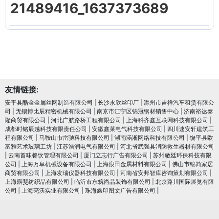
21489416_1637373689
友情链接:
安平县酷金金属丝网制造有限公司
|
长沙永欣丝印厂
|
滁州市吉祥汽车租赁有限公
司
|
无锡博比辰精密机械有限公司
|
南京市江宁区锦冠钢材销售中心
|
济南裕达泰
隆商贸有限公司
|
河北广航路桥工程有限公司
|
上海科齐鑫互联网科技有限公司
|
成都时铭辰越科技有限责任公司
|
安徽鑫莱电气科技有限公司
|
四川速安轩建筑工
程有限公司
|
马鞍山市雷驰科技有限公司
|
湖南涵淅网络科技有限公司
|
饶平县欧
富雅艺术玻璃工坊
|
江苏浩润电⽓有限公司
|
河北省武强县消防救生器材有限公司
|
云南首味餐饮管理有限公司
|
厦门立志行广告有限公司
|
苏州敏廷环保科技有限
公司
|
上海万阜机械设备有限公司
|
上海浪田金属材料有限公司
|
佛山市锦简家居
商贸有限公司
|
上海发瑞仪器科技有限公司
|
河南省安邦智库咨询策划有限公司
|
上海露斐纺织品有限公司
|
临沂市东筑尚品装饰有限公司
|
北京路川国际展览有限
公司
|
上海亮沃实业有限公司
|
珠海鑫印图文广告有限公司
|