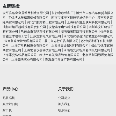
友情链接:
安平县酷金金属丝网制造有限公司
|
长沙永欣丝印厂
|
滁州市吉祥汽车租赁有限公
司
|
无锡博比辰精密机械有限公司
|
南京市江宁区锦冠钢材销售中心
|
济南裕达泰
隆商贸有限公司
|
河北广航路桥工程有限公司
|
上海科齐鑫互联网科技有限公司
|
成都时铭辰越科技有限责任公司
|
安徽鑫莱电气科技有限公司
|
四川速安轩建筑工
程有限公司
|
马鞍山市雷驰科技有限公司
|
湖南涵淅网络科技有限公司
|
饶平县欧
富雅艺术玻璃工坊
|
江苏浩润电⽓有限公司
|
河北省武强县消防救生器材有限公司
|
云南首味餐饮管理有限公司
|
厦门立志行广告有限公司
|
苏州敏廷环保科技有限
公司
|
上海万阜机械设备有限公司
|
上海浪田金属材料有限公司
|
佛山市锦简家居
商贸有限公司
|
上海发瑞仪器科技有限公司
|
河南省安邦智库咨询策划有限公司
|
上海露斐纺织品有限公司
|
临沂市东筑尚品装饰有限公司
|
北京路川国际展览有限
公司
|
上海亮沃实业有限公司
|
珠海鑫印图文广告有限公司
|
产品中心
关于我们
热收缩机
公司简介
真空封口机
加入我们
封口机
联系我们