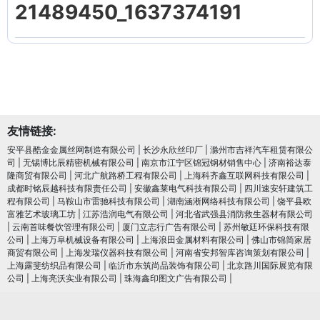
21489450_1637374191
友情链接:
安平县酷金金属丝网制造有限公司
|
长沙永欣丝印厂
|
滁州市吉祥汽车租赁有限公
司
|
无锡博比辰精密机械有限公司
|
南京市江宁区锦冠钢材销售中心
|
济南裕达泰
隆商贸有限公司
|
河北广航路桥工程有限公司
|
上海科齐鑫互联网科技有限公司
|
成都时铭辰越科技有限责任公司
|
安徽鑫莱电气科技有限公司
|
四川速安轩建筑工
程有限公司
|
马鞍山市雷驰科技有限公司
|
湖南涵淅网络科技有限公司
|
饶平县欧
富雅艺术玻璃工坊
|
江苏浩润电⽓有限公司
|
河北省武强县消防救生器材有限公司
|
云南首味餐饮管理有限公司
|
厦门立志行广告有限公司
|
苏州敏廷环保科技有限
公司
|
上海万阜机械设备有限公司
|
上海浪田金属材料有限公司
|
佛山市锦简家居
商贸有限公司
|
上海发瑞仪器科技有限公司
|
河南省安邦智库咨询策划有限公司
|
上海露斐纺织品有限公司
|
临沂市东筑尚品装饰有限公司
|
北京路川国际展览有限
公司
|
上海亮沃实业有限公司
|
珠海鑫印图文广告有限公司
|