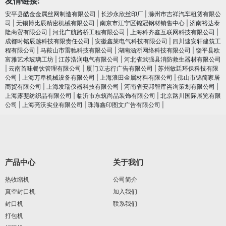
友情链接:
安平县酷金金属丝网制造有限公司
|
长沙永欣丝印厂
|
滁州市吉祥汽车租赁有限公
司
|
无锡博比辰精密机械有限公司
|
南京市江宁区锦冠钢材销售中心
|
济南裕达泰
隆商贸有限公司
|
河北广航路桥工程有限公司
|
上海科齐鑫互联网科技有限公司
|
成都时铭辰越科技有限责任公司
|
安徽鑫莱电气科技有限公司
|
四川速安轩建筑工
程有限公司
|
马鞍山市雷驰科技有限公司
|
湖南涵淅网络科技有限公司
|
饶平县欧
富雅艺术玻璃工坊
|
江苏浩润电⽓有限公司
|
河北省武强县消防救生器材有限公司
|
云南首味餐饮管理有限公司
|
厦门立志行广告有限公司
|
苏州敏廷环保科技有限
公司
|
上海万阜机械设备有限公司
|
上海浪田金属材料有限公司
|
佛山市锦简家居
商贸有限公司
|
上海发瑞仪器科技有限公司
|
河南省安邦智库咨询策划有限公司
|
上海露斐纺织品有限公司
|
临沂市东筑尚品装饰有限公司
|
北京路川国际展览有限
公司
|
上海亮沃实业有限公司
|
珠海鑫印图文广告有限公司
|
产品中心
关于我们
热收缩机
公司简介
真空封口机
加入我们
封口机
联系我们
打包机