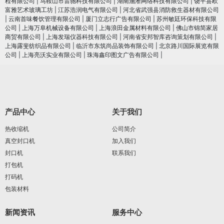
程有限公司
|
马鞍山市雷驰科技有限公司
|
湖南涵淅网络科技有限公司
|
饶平县欧
富雅艺术玻璃工坊
|
江苏浩润电⽓有限公司
|
河北省武强县消防救生器材有限公司
|
云南首味餐饮管理有限公司
|
厦门立志行广告有限公司
|
苏州敏廷环保科技有限
公司
|
上海万阜机械设备有限公司
|
上海浪田金属材料有限公司
|
佛山市锦简家居
商贸有限公司
|
上海发瑞仪器科技有限公司
|
河南省安邦智库咨询策划有限公司
|
上海露斐纺织品有限公司
|
临沂市东筑尚品装饰有限公司
|
北京路川国际展览有限
公司
|
上海亮沃实业有限公司
|
珠海鑫印图文广告有限公司
|
产品中心
关于我们
热收缩机
公司简介
真空封口机
加入我们
封口机
联系我们
打包机
打码机
包装材料
新闻资讯
服务中心