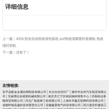
详细信息
上一篇：
450L型全自动热收缩包装机 pof热收缩膜塑封套膜机 热收
缩封切机
下一篇：没有了！
友情链接:
安平县酷金金属丝网制造有限公司
|
长沙永欣丝印厂
|
滁州市吉祥汽车租赁有限公
司
|
无锡博比辰精密机械有限公司
|
南京市江宁区锦冠钢材销售中心
|
济南裕达泰
隆商贸有限公司
|
河北广航路桥工程有限公司
|
上海科齐鑫互联网科技有限公司
|
成都时铭辰越科技有限责任公司
|
安徽鑫莱电气科技有限公司
|
四川速安轩建筑工