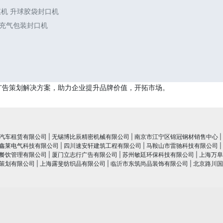
膜机 升球胶袋封口机
 充气包装封口机
广告策划解决方案，助力企业提升品牌价值，开拓市场。
汽车租赁有限公司
|
无锡博比辰精密机械有限公司
|
南京市江宁区锦冠钢材销售中心
|
鑫莱电气科技有限公司
|
四川速安轩建筑工程有限公司
|
马鞍山市雷驰科技有限公司
|
餐饮管理有限公司
|
厦门立志行广告有限公司
|
苏州敏廷环保科技有限公司
|
上海万阜
策划有限公司
|
上海露斐纺织品有限公司
|
临沂市东筑尚品装饰有限公司
|
北京路川国