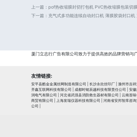
上一篇：
pof热收缩膜封切打包机 PVC热收缩膜包装切
下一篇：
充气式多功能连续自动封口机 薄膜胶袋封口机
厦门立志行广告有限公司致力于提供高效的品牌营销与
友情链接:
安平县酷金金属丝网制造有限公司
|
长沙永欣丝印厂
|
滁州市吉祥
齐鑫互联网科技有限公司
|
成都时铭辰越科技有限责任公司
|
安徽
润电⽓有限公司
|
河北省武强县消防救生器材有限公司
|
云南首味
商贸有限公司
|
上海发瑞仪器科技有限公司
|
河南省安邦智库咨询
公司
|