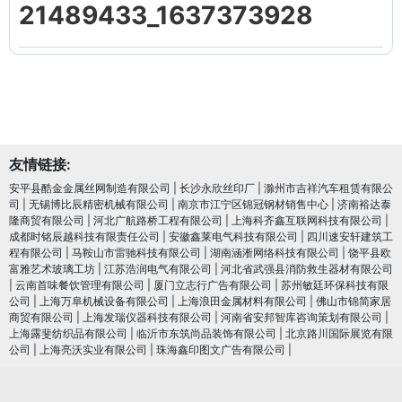
21489433_1637373928
友情链接:
安平县酷金金属丝网制造有限公司
|
长沙永欣丝印厂
|
滁州市吉祥汽车租赁有限公
司
|
无锡博比辰精密机械有限公司
|
南京市江宁区锦冠钢材销售中心
|
济南裕达泰
隆商贸有限公司
|
河北广航路桥工程有限公司
|
上海科齐鑫互联网科技有限公司
|
成都时铭辰越科技有限责任公司
|
安徽鑫莱电气科技有限公司
|
四川速安轩建筑工
程有限公司
|
马鞍山市雷驰科技有限公司
|
湖南涵淅网络科技有限公司
|
饶平县欧
富雅艺术玻璃工坊
|
江苏浩润电⽓有限公司
|
河北省武强县消防救生器材有限公司
|
云南首味餐饮管理有限公司
|
厦门立志行广告有限公司
|
苏州敏廷环保科技有限
公司
|
上海万阜机械设备有限公司
|
上海浪田金属材料有限公司
|
佛山市锦简家居
商贸有限公司
|
上海发瑞仪器科技有限公司
|
河南省安邦智库咨询策划有限公司
|
上海露斐纺织品有限公司
|
临沂市东筑尚品装饰有限公司
|
北京路川国际展览有限
公司
|
上海亮沃实业有限公司
|
珠海鑫印图文广告有限公司
|