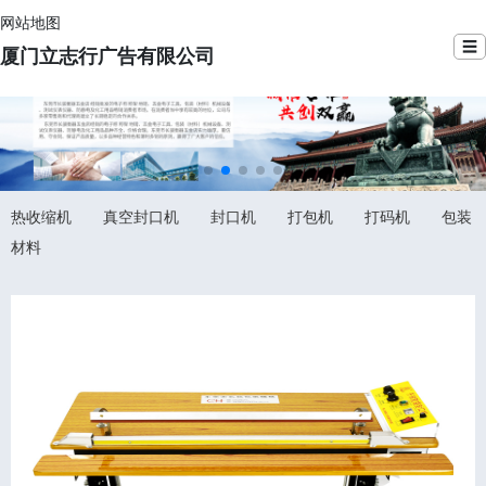
网站地图
☰
厦门立志行广告有限公司
热收缩机
真空封口机
封口机
打包机
打码机
包装
材料