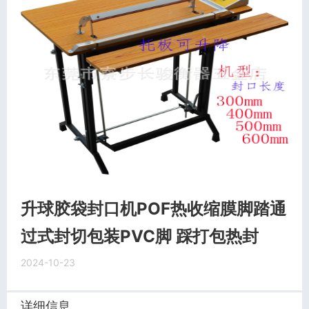
升球胶袋封口机POF热收缩膜脚踏通
过式封切包装PVC脚 踩打包热封
2024-10-23
详细信息