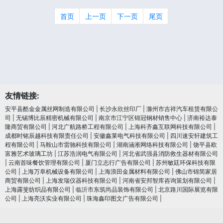
首页
上一页
下一页
尾页
友情链接:
安平县酷金金属丝网制造有限公司
|
长沙永欣丝印厂
|
滁州市吉祥汽车租赁有限公
司
|
无锡博比辰精密机械有限公司
|
南京市江宁区锦冠钢材销售中心
|
济南裕达泰
隆商贸有限公司
|
河北广航路桥工程有限公司
|
上海科齐鑫互联网科技有限公司
|
成都时铭辰越科技有限责任公司
|
安徽鑫莱电气科技有限公司
|
四川速安轩建筑工
程有限公司
|
马鞍山市雷驰科技有限公司
|
湖南涵淅网络科技有限公司
|
饶平县欧
富雅艺术玻璃工坊
|
江苏浩润电⽓有限公司
|
河北省武强县消防救生器材有限公司
|
云南首味餐饮管理有限公司
|
厦门立志行广告有限公司
|
苏州敏廷环保科技有限
公司
|
上海万阜机械设备有限公司
|
上海浪田金属材料有限公司
|
佛山市锦简家居
商贸有限公司
|
上海发瑞仪器科技有限公司
|
河南省安邦智库咨询策划有限公司
|
上海露斐纺织品有限公司
|
临沂市东筑尚品装饰有限公司
|
北京路川国际展览有限
公司
|
上海亮沃实业有限公司
|
珠海鑫印图文广告有限公司
|