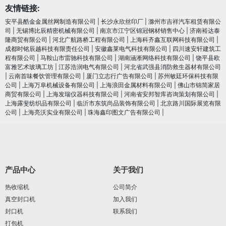
友情链接:
安平县酷金金属丝网制造有限公司
|
长沙永欣丝印厂
|
滁州市吉祥汽车租赁有限公
司
|
无锡博比辰精密机械有限公司
|
南京市江宁区锦冠钢材销售中心
|
济南裕达泰
隆商贸有限公司
|
河北广航路桥工程有限公司
|
上海科齐鑫互联网科技有限公司
|
成都时铭辰越科技有限责任公司
|
安徽鑫莱电气科技有限公司
|
四川速安轩建筑工
程有限公司
|
马鞍山市雷驰科技有限公司
|
湖南涵淅网络科技有限公司
|
饶平县欧
富雅艺术玻璃工坊
|
江苏浩润电⽓有限公司
|
河北省武强县消防救生器材有限公司
|
云南首味餐饮管理有限公司
|
厦门立志行广告有限公司
|
苏州敏廷环保科技有限
公司
|
上海万阜机械设备有限公司
|
上海浪田金属材料有限公司
|
佛山市锦简家居
商贸有限公司
|
上海发瑞仪器科技有限公司
|
河南省安邦智库咨询策划有限公司
|
上海露斐纺织品有限公司
|
临沂市东筑尚品装饰有限公司
|
北京路川国际展览有限
公司
|
上海亮沃实业有限公司
|
珠海鑫印图文广告有限公司
|
产品中心
关于我们
热收缩机
公司简介
真空封口机
加入我们
封口机
联系我们
打包机