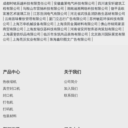
成都时铭辰越科技有限责任公司
|
安徽鑫莱电气科技有限公司
|
四川速安轩建筑工
程有限公司
|
马鞍山市雷驰科技有限公司
|
湖南涵淅网络科技有限公司
|
饶平县欧
富雅艺术玻璃工坊
|
江苏浩润电⽓有限公司
|
河北省武强县消防救生器材有限公司
|
云南首味餐饮管理有限公司
|
厦门立志行广告有限公司
|
苏州敏廷环保科技有限
公司
|
上海万阜机械设备有限公司
|
上海浪田金属材料有限公司
|
佛山市锦简家居
商贸有限公司
|
上海发瑞仪器科技有限公司
|
河南省安邦智库咨询策划有限公司
|
上海露斐纺织品有限公司
|
临沂市东筑尚品装饰有限公司
|
北京路川国际展览有限
公司
|
上海亮沃实业有限公司
|
珠海鑫印图文广告有限公司
|
产品中心
关于我们
热收缩机
公司简介
真空封口机
加入我们
封口机
联系我们
打包机
打码机
包装材料